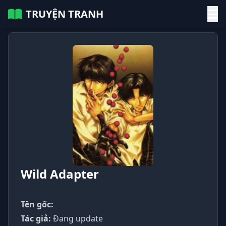
TRUYỆN TRANH
Wild Adapter
Tên gốc:
Tác giả:
Đang update