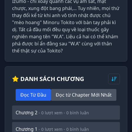
Izumo - chỉ xoay quanh các vụ ám sát, mạt
chược, xung đột bang phái,... Tuy nhiên, mọi thứ
thay đổi kể từ khi anh vô tình nhặt được chú
"mèo hoang" Minoru Tokito với bàn tay phải kì
dị. Tất cả đầu mối đều quy về loại thuốc gây
nghiên mang tên "W.A". Liệu cả hai có thể khám
phá được bí ẩn đằng sau "W.A" cùng với thân
thế thật sự của Tokito?
DANH SÁCH CHƯƠNG
Đọc Từ Đầu
Đọc từ Chapter Mới Nhất
Chương 2
- 0 lượt xem - 0 bình luận
Chương 1
- 0 lượt xem - 0 bình luận