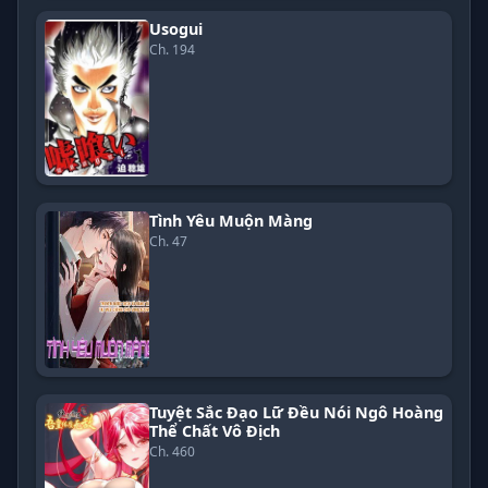
Usogui
Ch. 194
Tình Yêu Muộn Màng
Ch. 47
Tuyệt Sắc Đạo Lữ Đều Nói Ngô Hoàng
Thể Chất Vô Địch
Ch. 460