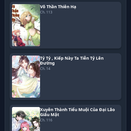
Võ Thần Thiên Hạ
Ch. 113
Tỷ Tỷ , Kiếp Này Ta Tiễn Tỷ Lên
Đường
Ch. 14
Xuyên Thành Tiểu Muội Của Đại Lão
Giấu Mặt
Ch. 116